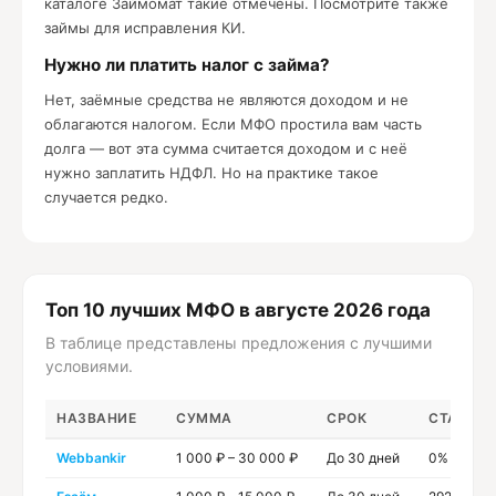
каталоге Займомат такие отмечены. Посмотрите также
займы для исправления КИ
.
Нужно ли платить налог с займа?
Нет, заёмные средства не являются доходом и не
облагаются налогом. Если МФО простила вам часть
долга — вот эта сумма считается доходом и с неё
нужно заплатить НДФЛ. Но на практике такое
случается редко.
Топ 10 лучших МФО в августе 2026 года
В таблице представлены предложения с лучшими
условиями.
НАЗВАНИЕ
СУММА
СРОК
СТАВКА 
Webbankir
1 000 ₽ – 30 000 ₽
До 30 дней
0% годов